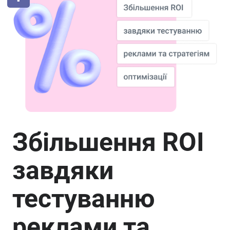
Збільшення ROI
завдяки
тестуванню
реклами та