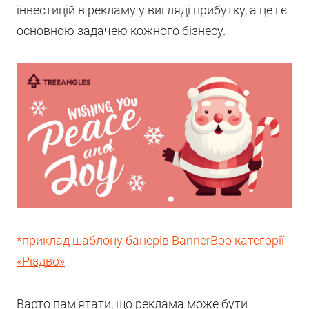
інвестицій в рекламу у вигляді прибутку, а це і є
основною задачею кожного бізнесу.
*приклад шаблону банерів BannerBoo категорії
«Різдво»
Варто пам’ятати, що реклама може бути