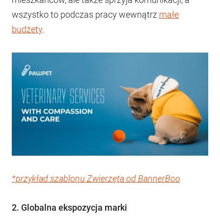
wszystko to podczas pracy wewnątrz
małe
budżety
.
*przykład szablonu Zwierzęta od BannerBoo
2. Globalna ekspozycja marki