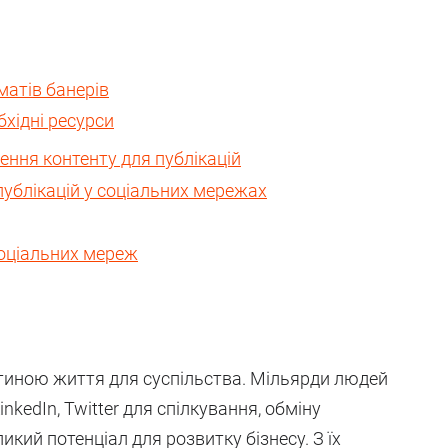
матів банерів
бхідні ресурси
ння контенту для публікацій
публікацій у соціальних мережах
соціальних мереж
тиною життя для суспільства. Мільярди людей
nkedIn, Twitter для спілкування, обміну
икий потенціал для розвитку бізнесу. З їх