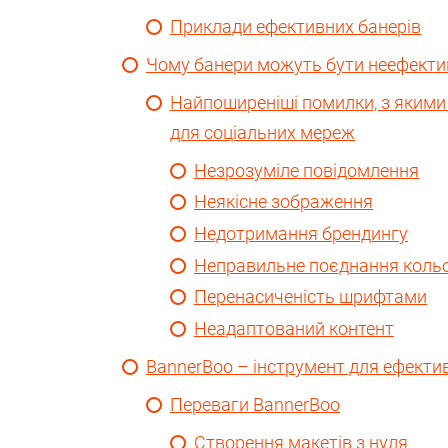
Приклади ефективних банерів
Чому банери можуть бути неефект
Найпоширеніші помилки, з якими
для соціальних мереж
Незрозуміле повідомлення
Неякісне зображення
Недотримання брендингу
Неправильне поєднання кольо
Перенасиченість шрифтами
Неадаптований контент
BannerBoo – інструмент для ефекти
Переваги BannerBoo
Створення макетів з нуля