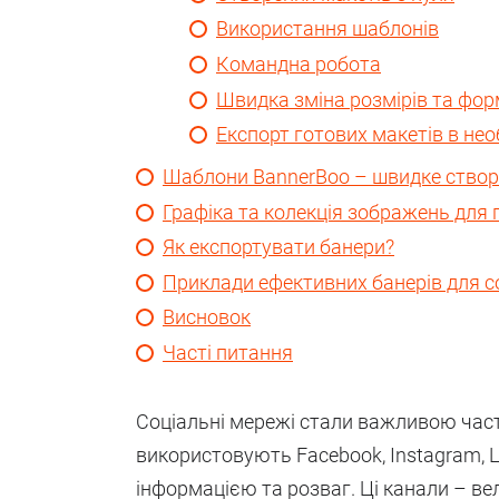
Використання шаблонів
Командна робота
Швидка зміна розмірів та фор
Експорт готових макетів в нео
Шаблони BannerBoo – швидке створе
Графіка та колекція зображень для 
Як експортувати банери?
Приклади ефективних банерів для 
Висновок
Часті питання
Соціальні мережі стали важливою час
використовують Facebook, Instagram, Li
інформацією та розваг. Ці канали – вел