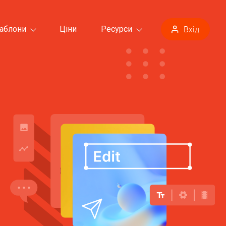
аблони
Ціни
Ресурси
Вхід
Усі шаблони >