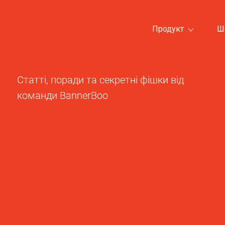
Продукт
Ш
Статті, поради та секретні фішки від
команди BannerBoo
Усі категорії шаблонів >