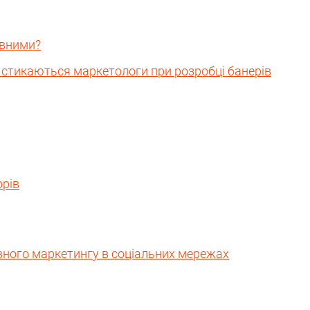
ивними?
 стикаються маркетологи при розробці банерів
рів
вного маркетингу в соціальних мережах