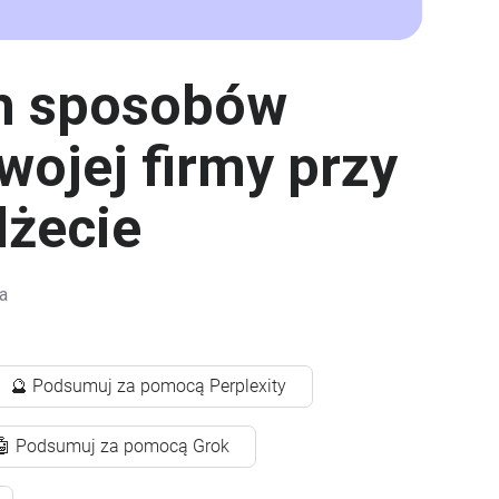
ch sposobów
ojej firmy przy
żecie
a
🔮 Podsumuj za pomocą Perplexity
🤖 Podsumuj za pomocą Grok