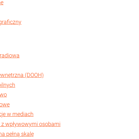
ne
graficzny
 radiowa
 zewnętrzna (DOOH)
bilnych
two
kowe
lacje w mediach
cy z wpływowymi osobami
na pełną skalę