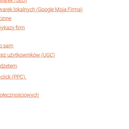
iwarek (SEO)
iwarek lokalnych (Google Moja Firma)
cinne
 wykazy firm
to sam
rzez użytkowników (UGC)
udżetem
click (PPC).
społecznościowych