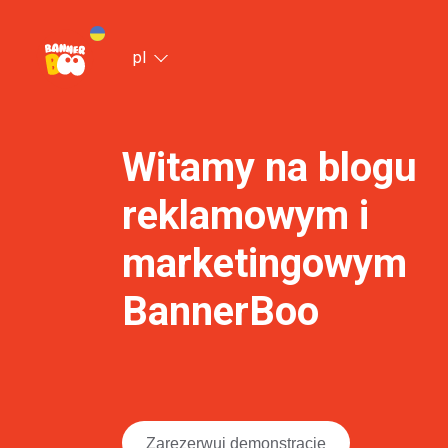
pl
Witamy na blogu
reklamowym i
marketingowym
BannerBoo
Zarezerwuj demonstrację