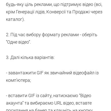
будь-яку ціль реклами, що підтримує відео (всі,
крім Генерації лідів, Конверсії та Продажі через
каталог).
2. Під час вибору формату реклами - оберіть
“Одне відео”.
3. Далі кілька варіантів:
- завантажити GIF як звичайний відеофайл із
комп'ютера;
- вставити GIF із сайту, натискаємо “Відео
акаунта” та вибираємо URL відео, вставте
посилання на банер та клацніть на кнопку