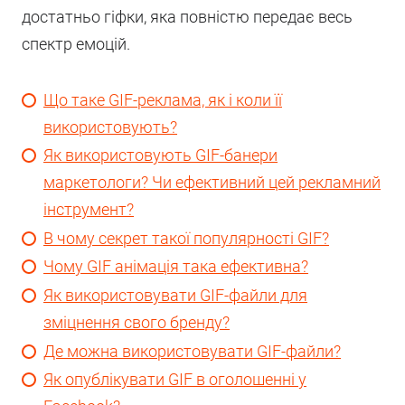
достатньо гіфки, яка повністю передає весь
спектр емоцій.
Що таке GIF-реклама, як і коли її
використовують?
Як використовують GIF-банери
маркетологи? Чи ефективний цей рекламний
інструмент?
В чому секрет такої популярності GIF?
Чому GIF анімація така ефективна?
Як використовувати GIF-файли для
зміцнення свого бренду?
Де можна використовувати GIF-файли?
Як опублікувати GIF в оголошенні у