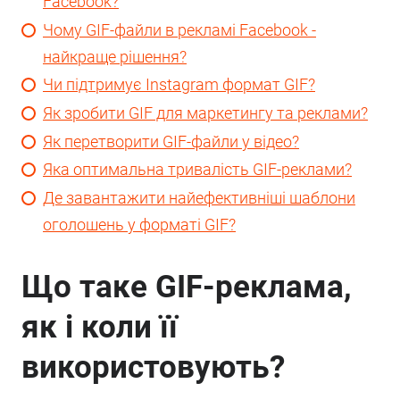
Facebook?
Чому GIF-файли в рекламі Facebook -
найкраще рішення?
Чи підтримує Instagram формат GIF?
Як зробити GIF для маркетингу та реклами?
Як перетворити GIF-файли у відео?
Яка оптимальна тривалість GIF-реклами?
Де завантажити найефективніші шаблони
оголошень у форматі GIF?
Що таке GIF-реклама,
як і коли її
використовують?