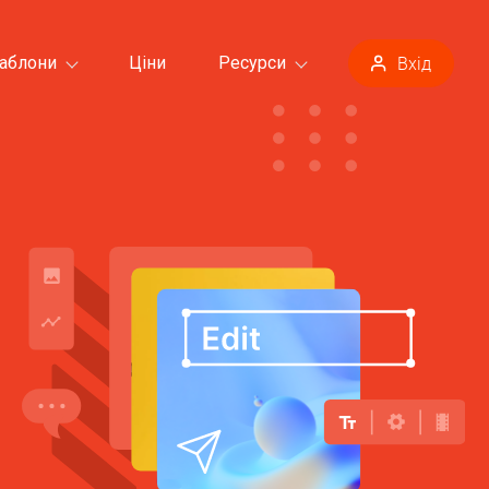
аблони
Ціни
Ресурси
Вхід
Усі шаблони >