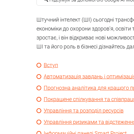
Штучний інтелект (ШІ) сьогодні трансф
економіки до охорони здоров'я, освіти
зростає, і він відкриває нові можливос
ШІ та його роль в бізнесі дізнайтесь дал
Вступ
Автоматизація завдань і оптимізац
Прогнозна аналітика для кращого п
Покращене спілкування та співпрац
Управління та розподіл ресурсів
Управління ризиками та відстежен
Інформаційні панелі Smart Project