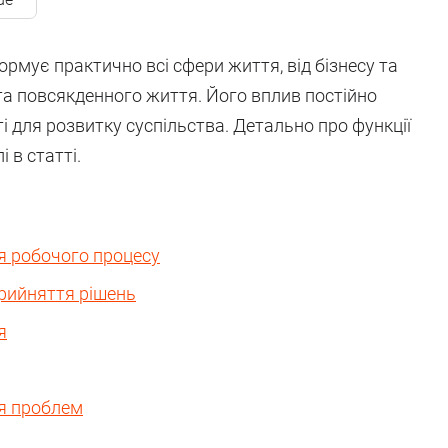
ормує практично всі сфери життя, від бізнесу та
 та повсякденного життя. Його вплив постійно
ті для розвитку суспільства. Детально про функції
і в статті.
ія робочого процесу
рийняття рішень
я
ня проблем