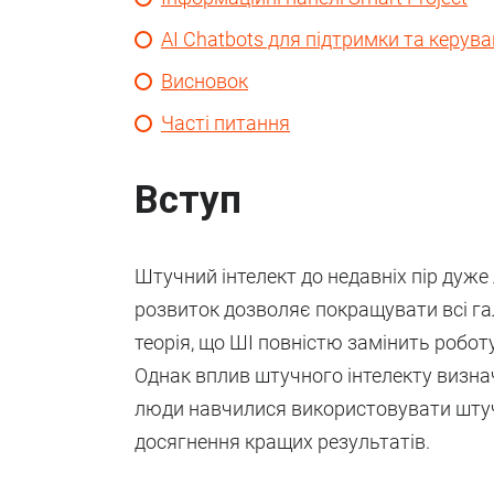
AI Chatbots для підтримки та керу
Висновок
Часті питання
Вступ
Штучний інтелект до недавніх пір дуже 
розвиток дозволяє покращувати всі гал
теорія, що ШІ повністю замінить роботу
Однак вплив штучного інтелекту визна
люди навчилися використовувати штуч
досягнення кращих результатів.