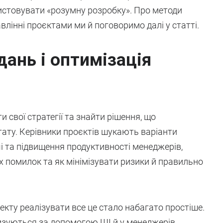
истовувати «розумну розробку». Про методи
влінні проєктами ми й поговоримо далі у статті.
ань і оптимізація
 свої стратегії та знайти рішення, що
ату. Керівники проєктів шукають варіанти
і та підвищення продуктивності менеджерів,
 помилок та як мінімізувати ризики й правильно
кту реалізувати все це стало набагато простіше.
зуються за допомогою ШІ й у менеджерів