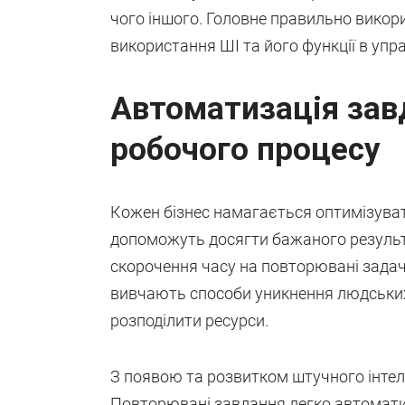
чого іншого. Головне правильно викор
використання ШІ та його функції в упра
Автоматизація завд
робочого процесу
Кожен бізнес намагається оптимізувати
допоможуть досягти бажаного результ
скорочення часу на повторювані задач
вивчають способи уникнення людських
розподілити ресурси.
З появою та розвитком штучного інтеле
Повторювані завдання легко автомати