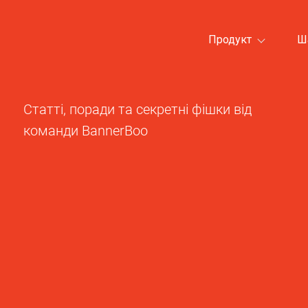
Продукт
Ш
Статті, поради та секретні фішки від
команди BannerBoo
Усі категорії шаблонів >