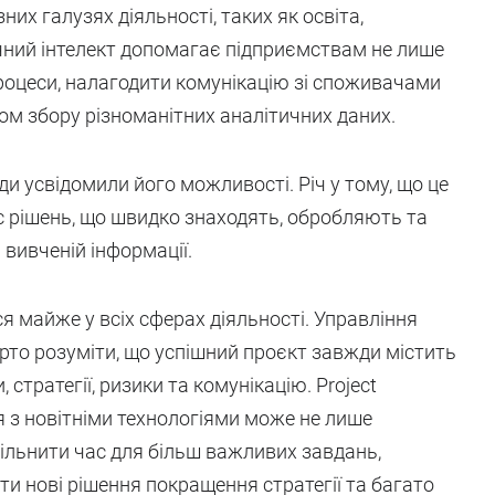
их галузях діяльності, таких як освіта,
чний інтелект допомагає підприємствам не лише
процеси, налагодити комунікацію зі споживачами
ом збору різноманітних аналітичних даних.
ди усвідомили його можливості. Річ у тому, що це
кс рішень, що швидко знаходять, обробляють та
вивченій інформації.
 майже у всіх сферах діяльності. Управління
то розуміти, що успішний проєкт завжди містить
, стратегії, ризики та комунікацію. Project
я з новітніми технологіями може не лише
вільнити час для більш важливих завдань,
ти нові рішення покращення стратегії та багато