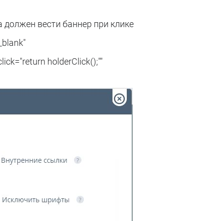
да должен вести баннер при клике
_blank"
ck="return holderClick();""