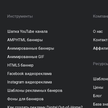
Инструменты
Компан
Шапка YouTube канала
О нас
AMPHTML баннеры
Контак
Анимированные баннеры
Аффили
Анимированные GIF
Ресурс
HTML5 баннер
Facebook видеореклама
Шаблон
Instagram видеореклама
Цены
Шаблоны рекламных банеров
Блог
Фоны для баннеров
База зн
Как создать рекламу Digital Out-of-Home?