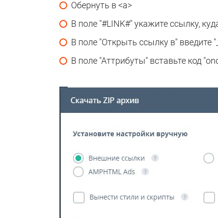
Обернуть в <a>
В поле "#LINK#" укажите ссылку, ку
В поле "Открыть ссылку в" введите "
В поле "Аттрибуты" вставьте код "oncli