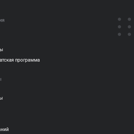
ия
ты
атская программа
ы
ы
аний