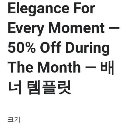
Elegance For
Every Moment —
50% Off During
The Month — 배
너 템플릿
크기